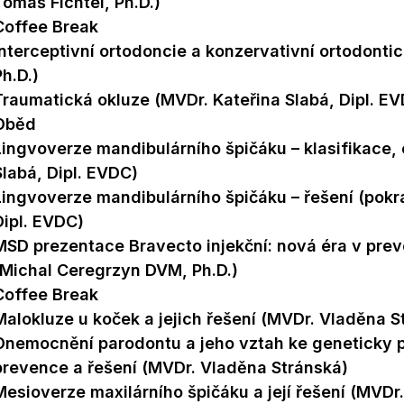
Tomáš Fichtel, Ph.D.)
Coffee Break
Interceptivní ortodoncie a konzervativní ortodonti
Ph.D.)
Traumatická okluze (MVDr. Kateřina Slabá, Dipl. E
Oběd
Lingvoverze mandibulárního špičáku – klasifikace, e
Slabá, Dipl. EVDC)
Lingvoverze mandibulárního špičáku – řešení (pokr
Dipl. EVDC)
MSD prezentace Bravecto injekční: nová éra v prev
(Michal Ceregrzyn DVM, Ph.D.)
Coffee Break
Malokluze u koček a jejich řešení (MVDr. Vladěna S
Onemocnění parodontu a jeho vztah ke geneticky
prevence a řešení (MVDr. Vladěna Stránská)
Mesioverze maxilárního špičáku a její řešení (MVDr.