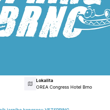
Lokalita
0
OREA Congress Hotel Brno
čník jarního kongresu VETSPRING.