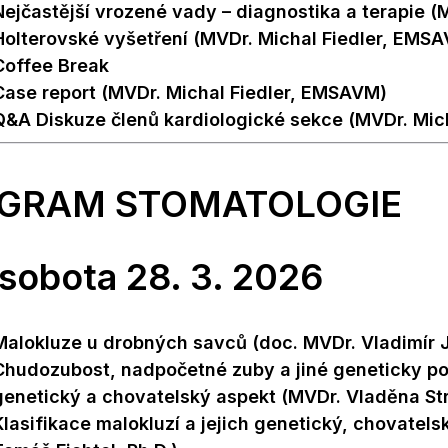
Nejčastější vrozené vady – diagnostika a terapie 
Holterovské vyšetření (MVDr. Michal Fiedler, EMS
Coffee Break
Case report (MVDr. Michal Fiedler, EMSAVM)
Q&A Diskuze členů kardiologické sekce (MVDr. Mic
GRAM STOMATOLOGIE
sobota 28. 3. 2026
Malokluze u drobných savců (doc. MVDr. Vladimír Je
Chudozubost, nadpočetné zuby a jiné geneticky po
genetický a chovatelský aspekt (MVDr. Vladěna St
Klasifikace malokluzí a jejich genetický, chovatels