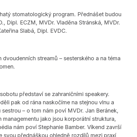
bohatý stomatologický program. Přednášet budou
.D., Dipl. ECZM, MVDr. Vladěna Stránská, MVDr.
ateřina Slabá, Dipl. EVDC.
ch dvoudenních streamů – sesterského a na téma
domen.
sobotu představí se zahraničními speakery.
děli pak od rána naskočíme na stejnou vlnu a
ou sestrou – o tom nám poví MVDr. Jan Beránek,
managementu jako jsou korporátní struktura,
í média nám poví Stephanie Bamber. Víkend završí
e svou přednáškou ohledně rozdílů mezi praxí