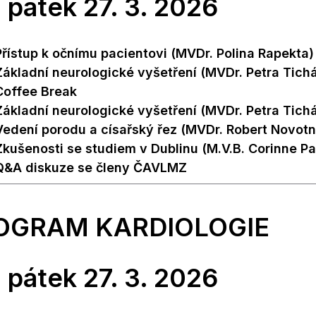
pátek 27. 3. 2026
Přístup k očnímu pacientovi (MVDr. Polina Rapekta)
Základní neurologické vyšetření (MVDr. Petra Tich
Coffee Break
Základní neurologické vyšetření (MVDr. Petra Tich
Vedení porodu a císařský řez (MVDr. Robert Novotn
Zkušenosti se studiem v Dublinu (M.V.B. Corinne P
Q&A diskuze se členy ČAVLMZ
OGRAM KARDIOLOGIE
pátek 27. 3. 2026