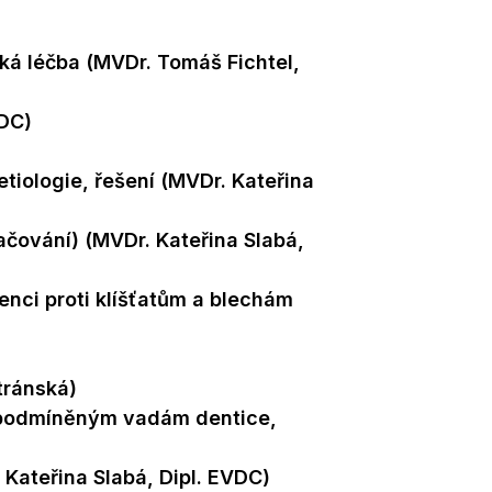
cká léčba (MVDr. Tomáš Fichtel,
VDC)
tiologie, řešení (MVDr. Kateřina
ačování) (MVDr. Kateřina Slabá,
enci proti klíšťatům a blechám
tránská)
 podmíněným vadám dentice,
 Kateřina Slabá, Dipl. EVDC)