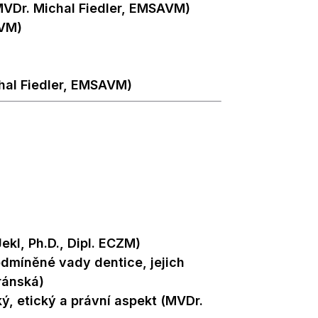
(MVDr. Michal Fiedler, EMSAVM)
AVM)
hal Fiedler, EMSAVM)
kl, Ph.D., Dipl. ECZM)
dmíněné vady dentice, jejich
ránská)
ký, etický a právní aspekt (MVDr.