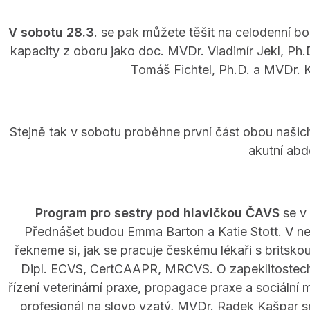
V sobotu 28.3
. se pak můžete těšit na celodenní 
kapacity z oboru jako doc. MVDr. Vladimír Jekl, Ph
Tomáš Fichtel, Ph.D. a MVDr. K
Stejně tak v sobotu proběhne první část obou naši
akutní ab
Program pro sestry pod hlavičkou ČAVS
se v 
Přednášet budou Emma Barton a Katie Stott. V ne
řekneme si, jak se pracuje českému lékaři s britsk
Dipl. ECVS, CertCAAPR, MRCVS. O zapeklitostech 
řízení veterinární praxe, propagace praxe a sociáln
profesionál na slovo vzatý, MVDr. Radek Kašpar s