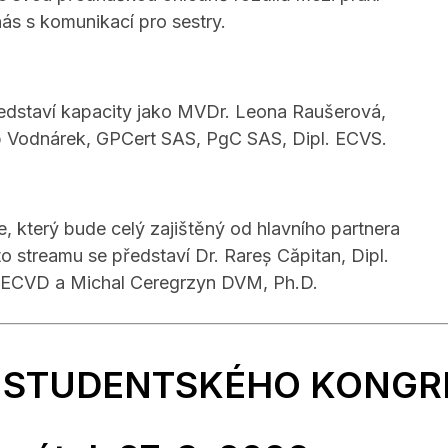
ás s komunikací pro sestry.
představí kapacity jako MVDr. Leona Raušerová,
b Vodnárek, GPCert SAS, PgC SAS, Dipl. ECVS.
, který bude celý zajištěný od hlavního partnera
o streamu se představí Dr. Rareș Căpitan, Dipl.
. ECVD a Michal Ceregrzyn DVM, Ph.D.
 STUDENTSKÉHO KONGR